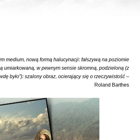
nym medium, nową formą halucynacji: fałszywą na poziomie
ją umiarkowaną, w pewnym sensie skromną, podzieloną (z
rawdę było”): szalony obraz, ocierający się o rzeczywistość
–
Roland Barthes