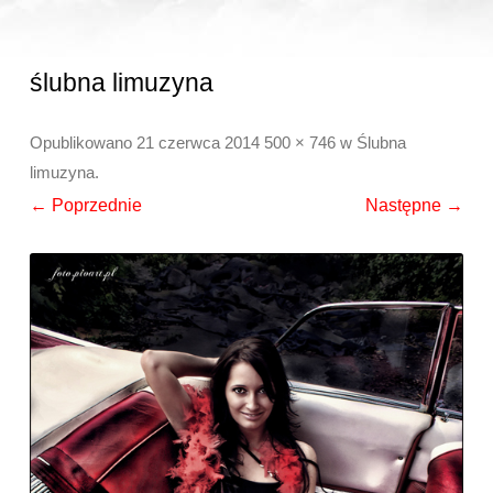
ślubna limuzyna
Opublikowano
21 czerwca 2014
500 × 746
w
Ślubna
limuzyna
.
← Poprzednie
Następne →