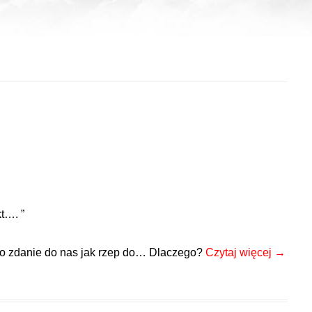
t…. ”
 to zdanie do nas jak rzep do… Dlaczego?
Czytaj więcej
→