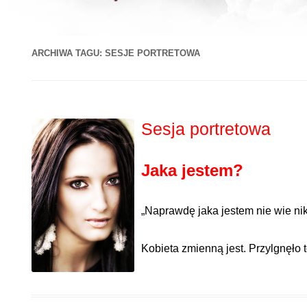
ARCHIWA TAGU:
SESJE PORTRETOWA
Sesja portretowa
Jaka jestem?
„Naprawdę jaka jestem nie wie nik
Kobieta zmienną jest. Przylgnęło