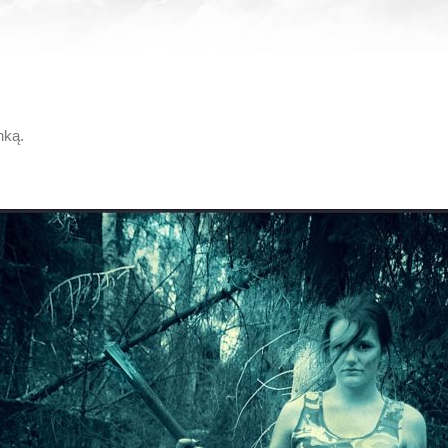
nką
.